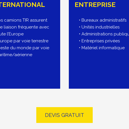
TERNATIONAL
ENTREPRISE
s camions TIR assurent
• Bureaux administratifs
e liaison fréquente avec
• Unités industrielles
ute l’Europe
• Administrations publiq
Europe par voie terrestre
• Entreprises privées
Reste du monde par voie
• Matériel informatique
ritime/aérienne
DEVIS GRATUIT