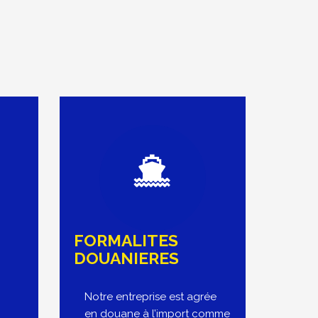
FORMALITES
DOUANIERES
Notre entreprise est agrée
en douane à l’import comme