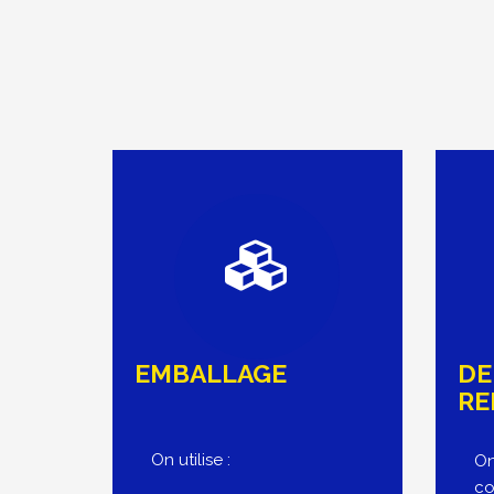
EMBALLAGE
DE
RE
On utilise :
On
co