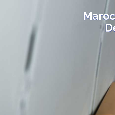
Maroc
D