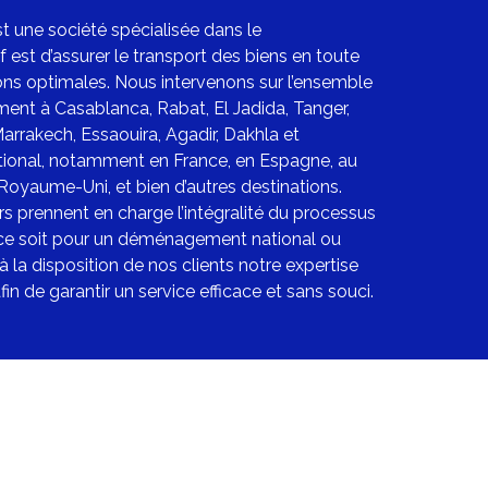
t une société spécialisée dans le
est d’assurer le transport des biens en toute
ons optimales. Nous intervenons sur l’ensemble
mment à
Casablanca
,
Rabat
,
El Jadida
,
Tanger
,
arrakech
,
Essaouira
,
Agadir
, Dakhla et
national, notamment en France, en Espagne, au
 Royaume-Uni, et bien d’autres destinations.
prennent en charge l’intégralité du processus
ue ce soit pour un déménagement national ou
 la disposition de nos clients notre expertise
in de garantir un service efficace et sans souci.