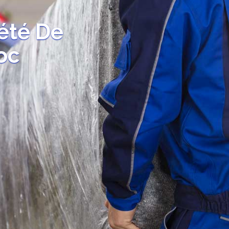
été De
oc