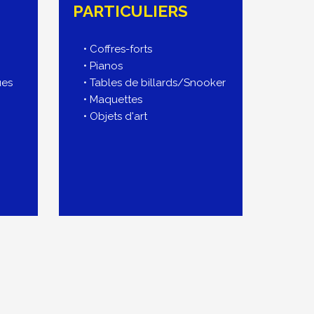
PARTICULIERS
• Coffres-forts
• Pianos
ues
• Tables de billards/Snooker
• Maquettes
• Objets d'art