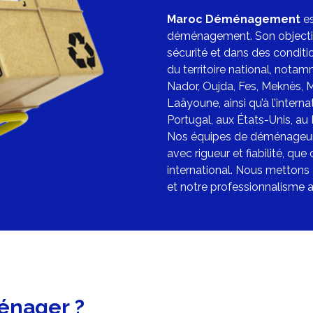
Maroc Déménagement
es
déménagement. Son objectif 
sécurité et dans des conditi
du territoire national, nota
Nador
,
Oujda
, Fes, Meknès,
M
Laâyoune, ainsi qu’à l’inter
Portugal, aux États-Unis, au
Nos équipes de déménageurs 
avec rigueur et fiabilité, q
international
. Nous mettons à
et notre professionnalisme af
énager ?