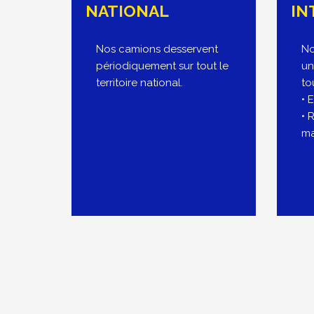
NATIONAL
IN
Nos camions desservent
No
périodiquement sur tout le
un
territoire national.
to
• 
• 
ma