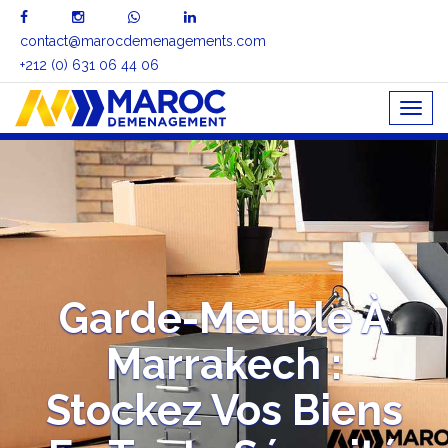
contact@marocdemenagements.com
+212 (0) 631 06 44 06
Togg
navig
Garde-Meuble À
Marrakech :
Stockez Vos Biens