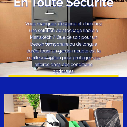
En Toute Sécurité
Vous manquez d’espace et cherchez
une solution de stockage fiable à
Marrakech ? Que ce soit pour un
besoin temporaire ou de longue
durée, louer un garde-meuble est la
meilleure option pour protéger vos
affaires dans des conditions
optimales.
DEMANDEZ VOTRE DEVIS PERSONNALISÉ